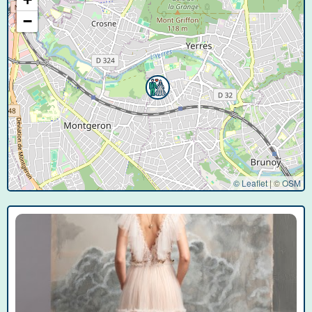
−
© Leaflet
|
©
OSM