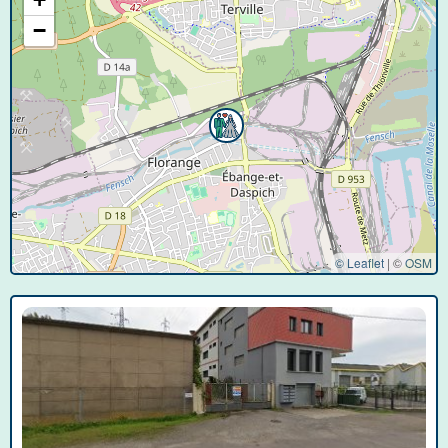
−
© Leaflet
|
©
OSM