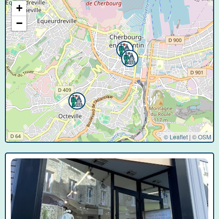
+
−
© Leaflet
|
©
OSM