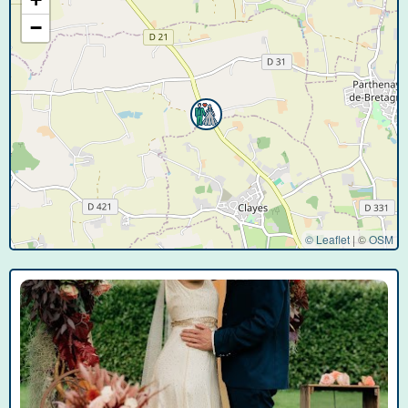
−
© Leaflet
|
©
OSM